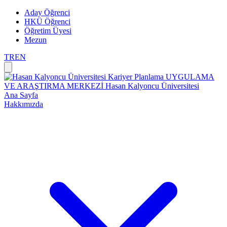
Aday Öğrenci
HKÜ Öğrenci
Öğretim Üyesi
Mezun
TR
EN
Kariyer Planlama
UYGULAMA
VE ARAŞTIRMA MERKEZİ
Hasan Kalyoncu Üniversitesi
Ana Sayfa
Hakkımızda