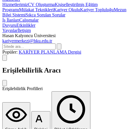
Hizmetlerimiz
CV Oluşturma
Kişiselleştirilmiş Eğitim
Programı
Mülakat Teknikleri
Kariyer Okulu
Kariyer Topluluğu
Mezun
Bilgi Sistemi
Sıkça Sorulan Sorular
İş İlanları
Çalışmalar
Duyuru
Etkinlikler
Yayınlar
İletişim
Hasan Kalyoncu Üniversitesi
kariyermerkezi@hku.edu.tr
Popüler:
KARİYER PLANLAMA Dergisi
Erişilebilirlik Aracı
Erişilebilirlik Profilleri