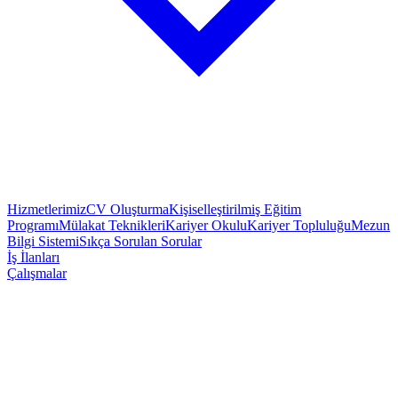
Hizmetlerimiz
CV Oluşturma
Kişiselleştirilmiş Eğitim
Programı
Mülakat Teknikleri
Kariyer Okulu
Kariyer Topluluğu
Mezun
Bilgi Sistemi
Sıkça Sorulan Sorular
İş İlanları
Çalışmalar